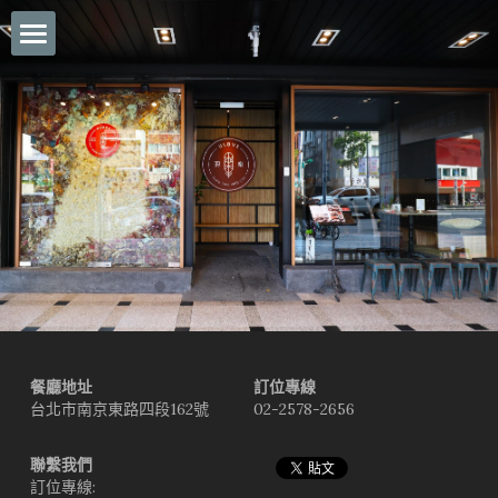
×
商品分類
首頁
經典排餐
關於羽樂Ulove
餐點MENU
餐廳簡介
環境介紹
媒體報導
店內環景介紹
Private私人包廂空間服務
交通資訊
特約合作廠商
餐廳地址
營業時間
訂位專線
台北市南京東路四段162號
02-2578-2656
搜索
聯繫我們
訂位專線: