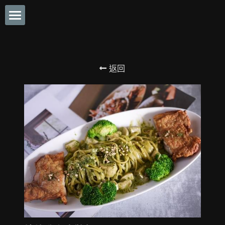
×
商品分類
首頁
經典排餐
關於羽樂Ulove
返回
餐點MENU
餐廳簡介
環境介紹
媒體報導
店內環景介紹
Private私人包廂空間服務
交通資訊
特約合作廠商
營業時間
搜索