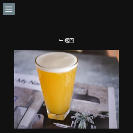
×
商品分類
首頁
經典排餐
關於羽樂Ulove
返回
餐點MENU
餐廳簡介
環境介紹
媒體報導
店內環景介紹
Private私人包廂空間服務
交通資訊
特約合作廠商
營業時間
搜索